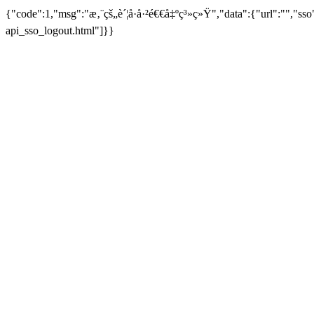
{"code":1,"msg":"æ‚¨çš„è´¦å·å·²é€€å‡ºç³»ç»Ÿ","data":{"url":"","sso
api_sso_logout.html"]}}