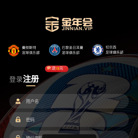
送
18
元
注册
登录